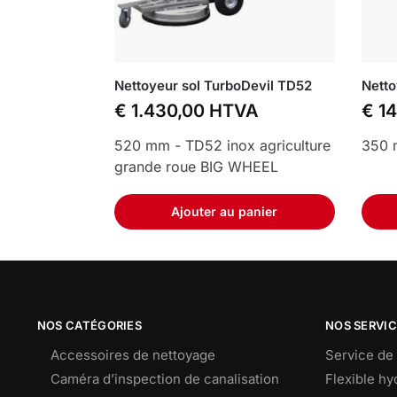
Nettoyeur sol TurboDevil TD52
Netto
€
1.430,00
HTVA
€
14
520 mm - TD52 inox agriculture
350
grande roue BIG WHEEL
Ajouter au panier
NOS CATÉGORIES
NOS SERVI
Accessoires de nettoyage
Service de 
Caméra d’inspection de canalisation
Flexible h