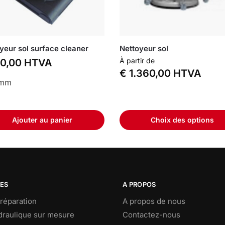
yeur sol surface cleaner
Nettoyeur sol
À partir de
0,00
HTVA
€
1.360,00
HTVA
 mm
Ajouter au panier
Choix des options
CES
A PROPOS
réparation
A propos de nous
ydraulique sur mesure
Contactez-nous