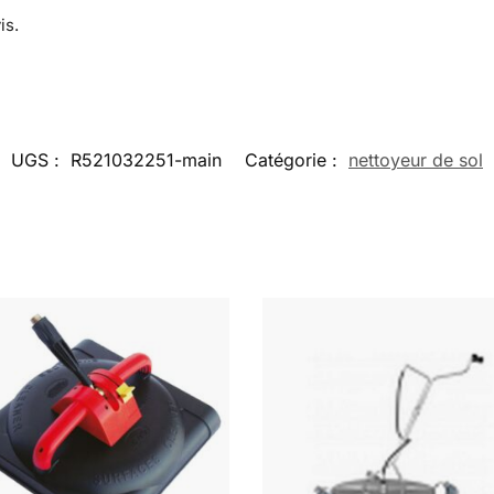
is.
UGS :
R521032251-main
Catégorie :
nettoyeur de sol