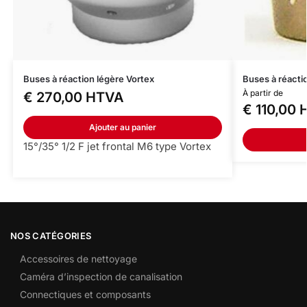
Buses à réaction légère Vortex
Buses à réactio
À partir de
€
270,00
HTVA
€
110,00
H
Ajouter au panier
15°/35° 1/2 F jet frontal M6 type Vortex
NOS CATÉGORIES
Accessoires de nettoyage
Caméra d’inspection de canalisation
Connectiques et composants