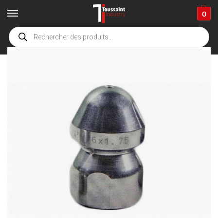
0
Accueil
boutique
Accessoires de nettoyage
Nettoyage de canalisation
/
/
/