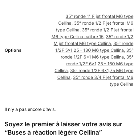
35° ronde 1" F jet frontal M6 type
Cellina
,
35° ronde 1/2 F jet frontal M6
type Cellina
,
35° ronde 1/2 F jet frontal
M6 type Cellina calibre 15
,
35° ronde 1/2
M jet frontal M6 type Cellina
,
35° ronde
Options
1/2F 5×1,25 – 130 M6 type Cellina
,
35°
ronde 1/2F 6×1 M6 type Cellina
,
35°
ronde 1/2F 6×1,25 – 160 M6 type
Cellina
,
35° ronde 1/2F 6×1,75 M6 type
Cellina
,
35° ronde 3/4 F jet frontal M6
type Cellina
Il n’y a pas encore d’avis.
Soyez le premier à laisser votre avis sur
“Buses à réaction légère Cellina”