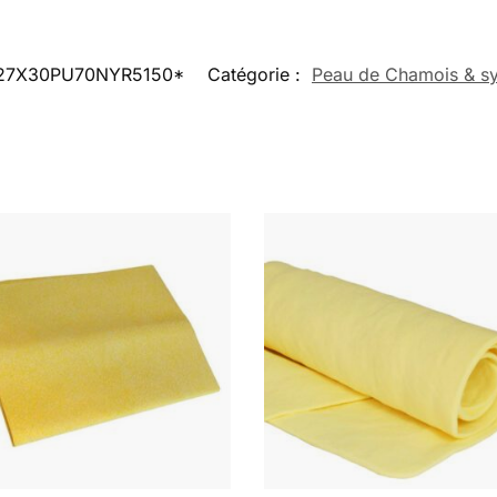
27X30PU70NYR5150*
Catégorie :
Peau de Chamois & sy