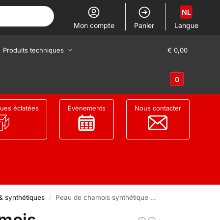
NL
Mon compte
Panier
Langue
Produits techniques
€
0,00
0
ues éclatées
Évènements
Nous contacter
 synthétiques
Peau de chamois synthétique Premium – 50 x 50 cm
/
mois