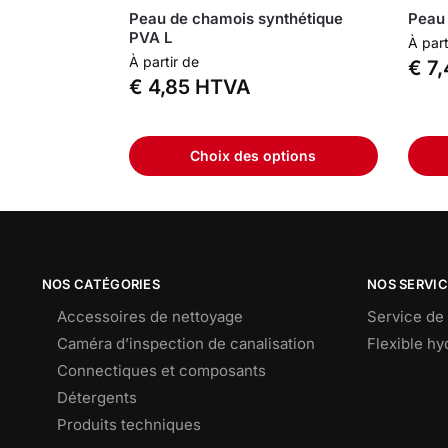
Peau de chamois synthétique
Peau 
PVA L
À part
À partir de
€
7,
€
4,85
HTVA
Choix des options
NOS CATÉGORIES
NOS SERVI
Accessoires de nettoyage
Service de 
Caméra d’inspection de canalisation
Flexible h
Connectiques et composants
Détergents
Produits techniques