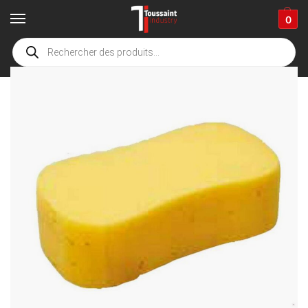
0
Accueil
boutique
Accessoires de nettoyage
gants, microfibre, brosse & divers accessoires
/
/
/