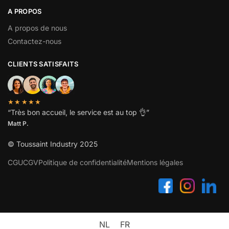
A PROPOS
A propos de nous
Contactez-nous
CLIENTS SATISFAITS
★★★★★
“
Très bon accueil, le service est au top
👌”
Matt P.
© Toussaint Industry 2025
CGU
CGV
Politique de confidentialité
Mentions légales
NL
FR