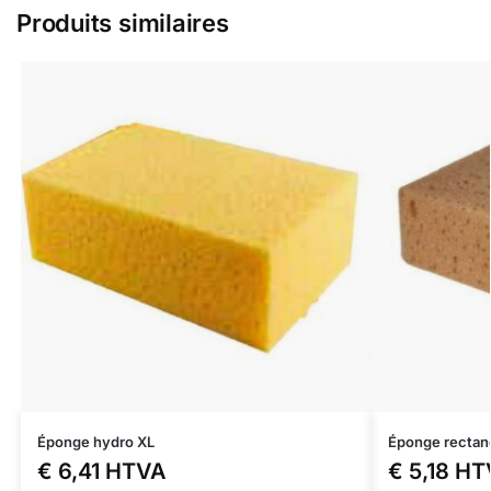
Produits similaires
Éponge hydro XL
Éponge rectang
€
6,41
HTVA
€
5,18
HT