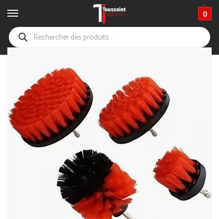
0
Accueil
boutique
Accessoires de nettoyage
gants, microfibre, brosse & divers accessoires
/
/
/