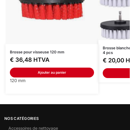
Brosse blanche
Brosse pour visseuse 120 mm
4 pcs
€
36,48
HTVA
€
20,00
H
Ajouter au panier
120 mm
NOS CATÉGORIES
Accessoires de nettoyage