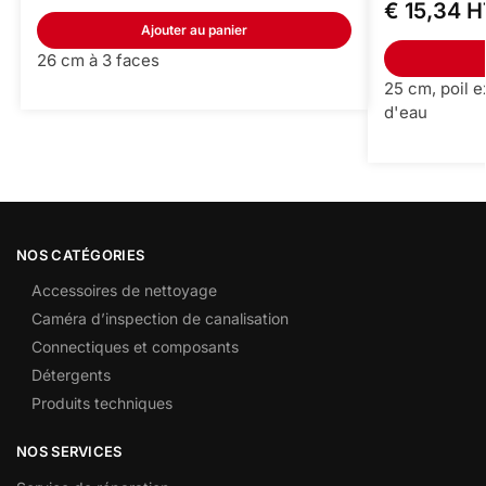
€
15,34
H
Ajouter au panier
26 cm à 3 faces
25 cm, poil 
d'eau
NOS CATÉGORIES
Accessoires de nettoyage
Caméra d’inspection de canalisation
Connectiques et composants
Détergents
Produits techniques
NOS SERVICES