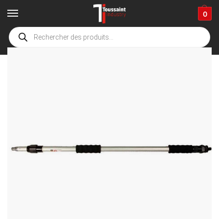
0
Accueil
boutique
Accessoires de nettoyage
gants, microfibre, brosse & divers accessoires
/
/
/