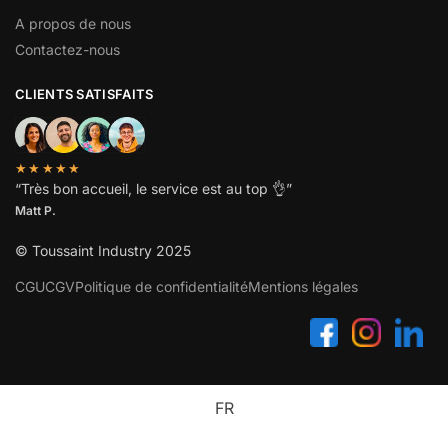
A propos de nous
Contactez-nous
CLIENTS SATISFAITS
★★★★★
“
Très bon accueil, le service est au top
👌”
Matt P.
© Toussaint Industry 2025
CGU
CGV
Politique de confidentialité
Mentions légales
FR