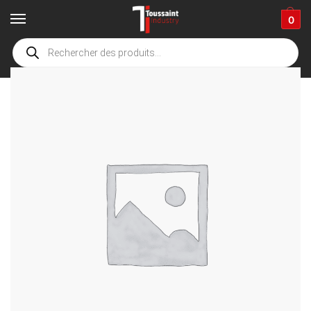
0
Accueil
boutique
Accessoires de nettoyage
Flexible Haute pression & composants
/
/
/