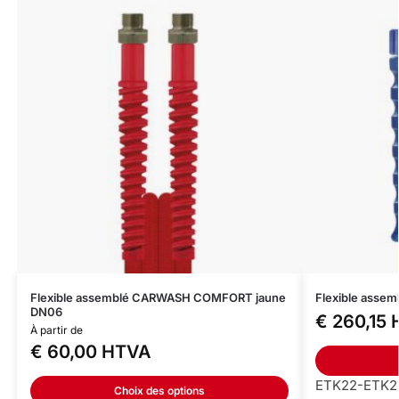
Flexible assemblé CARWASH COMFORT jaune
Flexible asse
DN06
€
260,15
À partir de
€
60,00
HTVA
ETK22-ETK22
Choix des options