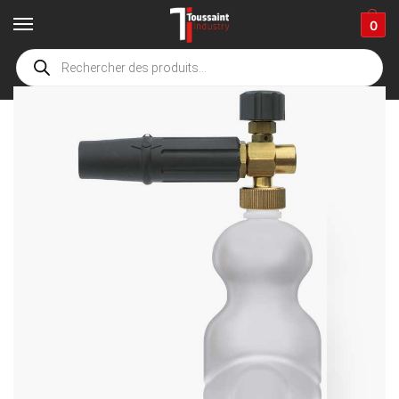
0
Accueil
boutique
Accessoires de nettoyage
équipement pour la mousse, pulvérisation et la désinfection
/
/
/