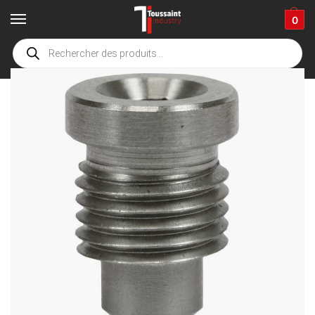
0
Accueil
boutique
Accessoires de nettoyage
équipement pour la mousse, pulvérisation et la désinfection
/
/
/