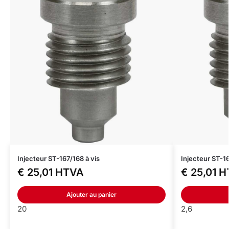
Injecteur ST-167/168 à vis
Injecteur ST-16
€
25,01
HTVA
€
25,01
H
Ajouter au panier
20
2,6