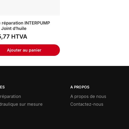
e réparation INTERPUMP
 Joint d’huile
,77
HTVA
Ajouter au panier
CES
A PROPOS
réparation
A propos de nous
ydraulique sur mesure
Contactez-nous