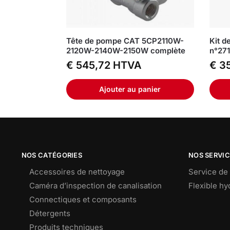
Tête de pompe CAT 5CP2110W-
Kit d
2120W-2140W-2150W complète
n°271
€
545,72
HTVA
€
35
Ajouter au panier
NOS CATÉGORIES
NOS SERVI
Accessoires de nettoyage
Service de 
Caméra d’inspection de canalisation
Flexible h
Connectiques et composants
Détergents
Produits techniques