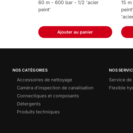
60 m - 600 bar - 1/2 'acier
15 m 
peint'
peint
'acie
Ajouter au panier
NOS CATÉGORIES
NOS SERVI
Accessoires de nettoyage
Service de 
Caméra d’inspection de canalisation
Flexible h
Connectiques et composants
Détergents
Produits techniques