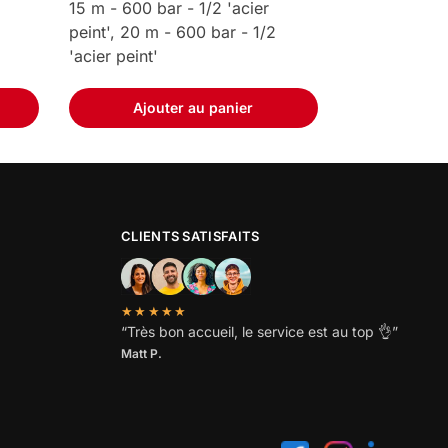
15 m - 600 bar - 1/2 'acier
peint', 20 m - 600 bar - 1/2
'acier peint'
Ajouter au panier
CLIENTS SATISFAITS
★★★★★
“
Très bon accueil, le service est au top
👌”
Matt P.