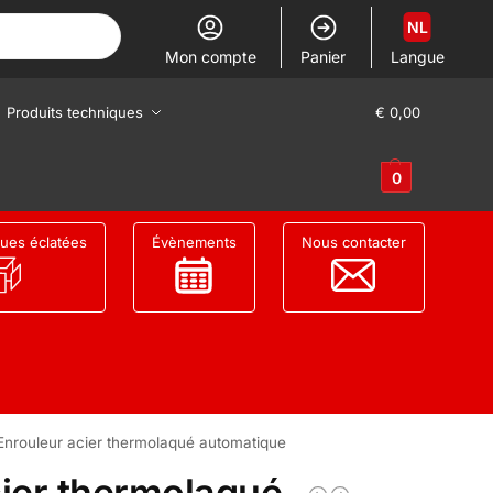
NL
Mon compte
Panier
Langue
Produits techniques
€
0,00
0
ues éclatées
Évènements
Nous contacter
Enrouleur acier thermolaqué automatique
cier thermolaqué