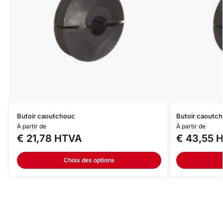
Butoir caoutchouc
Butoir caoutc
À partir de
À partir de
€
21,78
HTVA
€
43,55
H
Choix des options