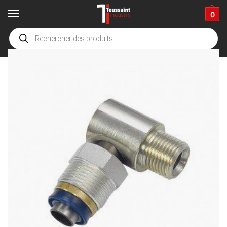
0
Accueil
boutique
Accessoires de nettoyage
enrouleur et bras de lavage
/
/
/