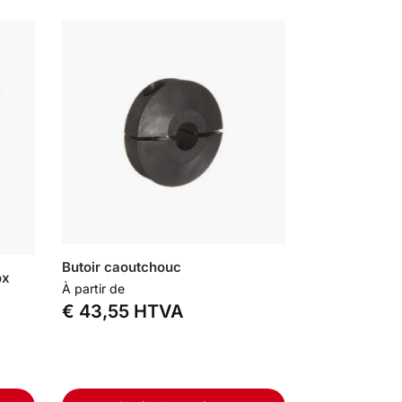
Butoir caoutchouc
ox
À partir de
€
43,55
HTVA