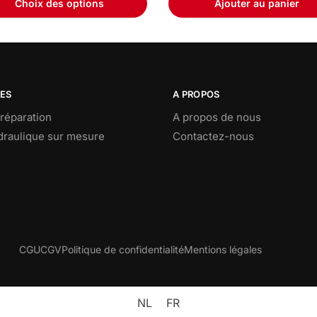
Choix des options
Ajouter au panier
CES
A PROPOS
réparation
A propos de nous
ydraulique sur mesure
Contactez-nous
CGU
CGV
Politique de confidentialité
Mentions légales
NL
FR