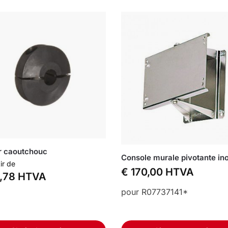
r caoutchouc
Console murale pivotante in
ir de
€
170,00
HTVA
,78
HTVA
pour R07737141*