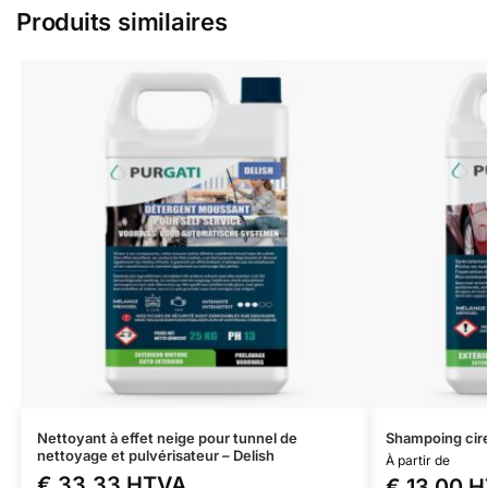
Produits similaires
Nettoyant à effet neige pour tunnel de
Shampoing cire
nettoyage et pulvérisateur – Delish
À partir de
€
33,33
HTVA
€
13,00
H