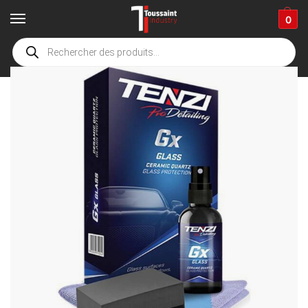
0
Accueil
boutique
Accessoires de nettoyage
Détergents
detailing
/
/
/
/