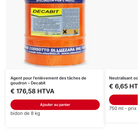
Agent pour l’enlèvement des tâches de
Neutralisant od
goudron – Decabit
€
6,65
HT
€
176,58
HTVA
Ajouter au panier
750 ml - prix
bidon de 8 kg