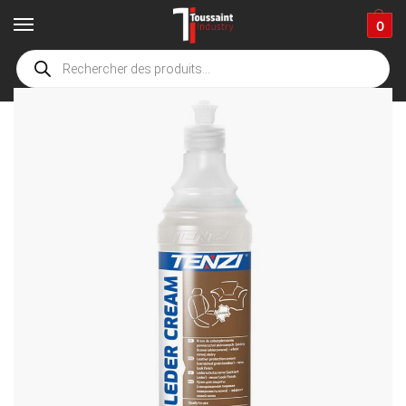
0
Accueil
boutique
Accessoires de nettoyage
Détergents
Automobile
/
/
/
/