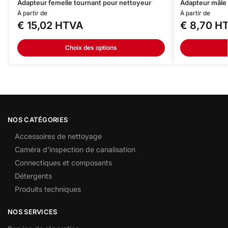
Adapteur femelle tournant pour nettoyeur
Adapteur mâle
À partir de
À partir de
€
15,02
HTVA
€
8,70
HT
Choix des options
NOS CATÉGORIES
Accessoires de nettoyage
Caméra d’inspection de canalisation
Connectiques et composants
Détergents
Produits techniques
NOS SERVICES