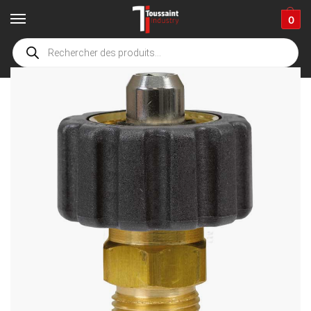
0
Accueil
boutique
Accessoires de nettoyage
Adaptateurs
laiton
/
/
/
/