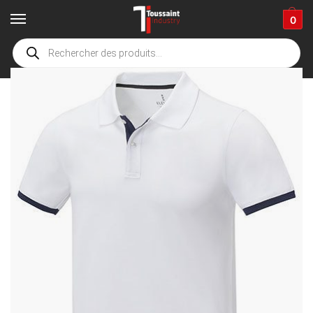
0
Accueil
boutique
EPI
Protection corps
Polo
Polo Blanc & navy M
/
/
/
/
/