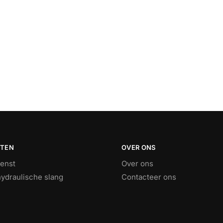
STEN
OVER ONS
ienst
Over ons
ydraulische slang
Contacteer ons