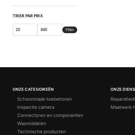
TRIER PAR PRIX
Filter
ONZE CATEGORIEËN
ONZE DIEN
Schoonmaak-toebehoren
Reparatied
Inspectie camera
Maatwerk h
Connectoren en componenten
Wasmiddelen
Technische producten