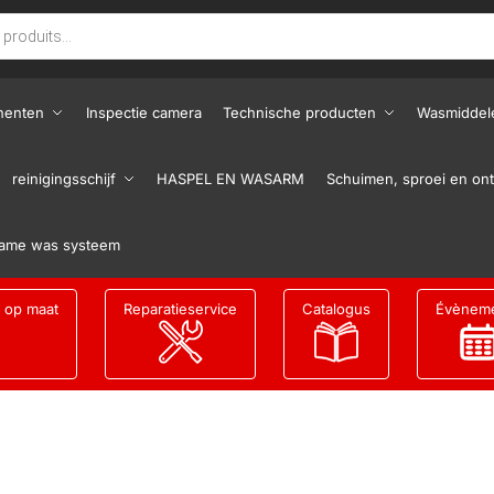
nenten
Inspectie camera
Technische producten
Wasmiddel
reinigingsschijf
HASPEL EN WASARM
Schuimen, sproei en ont
ame was systeem
g op maat
Reparatieservice
Catalogus
Évènem