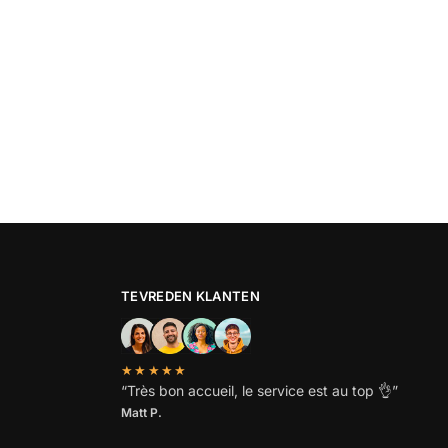
TEVREDEN KLANTEN
★★★★★
“
Très bon accueil, le service est au top
👌”
Matt P.