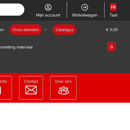
FR
Mijn account
Winkelwagen
Taal
en
Onze diensten
Catalogus
€
0,00
0
smetting materiaal
ents
Contact
Over ons