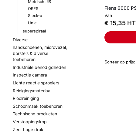
Metrisch JIS
Flens 6000 PS
ORFS
Van
Steck-o
€
15,35
HT
Unie
superspiraal
Diverse
handschoenen, microvezel,
borstels & diverse
toebehoren
Industriële benodigdheden
Inspectie camera
Lichte reactie sproeiers
Reinigingsmateriaal
Rioolreiniging
Schoonmaak toebehoren
Technische producten
Verstoppingskop
Zeer hoge druk