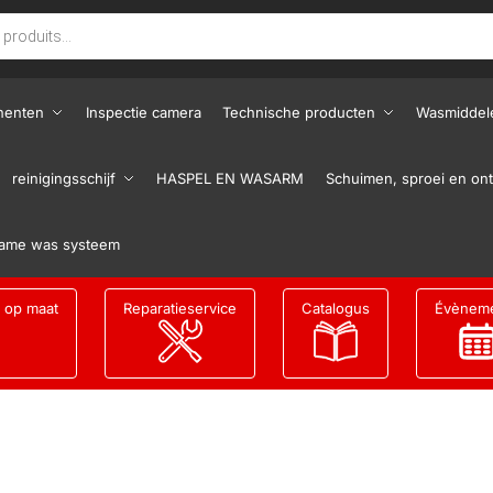
nenten
Inspectie camera
Technische producten
Wasmiddel
reinigingsschijf
HASPEL EN WASARM
Schuimen, sproei en ont
ame was systeem
g op maat
Reparatieservice
Catalogus
Évènem