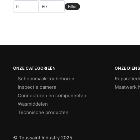
Filter
ONZE CATEGORIEËN
ONZE DIEN
Schoonmaak-toebehoren
Reparatied
Inspectie camera
Maatwerk h
Connectoren en componenten
Wasmiddelen
Technische producten
© Toussaint Industry 2025