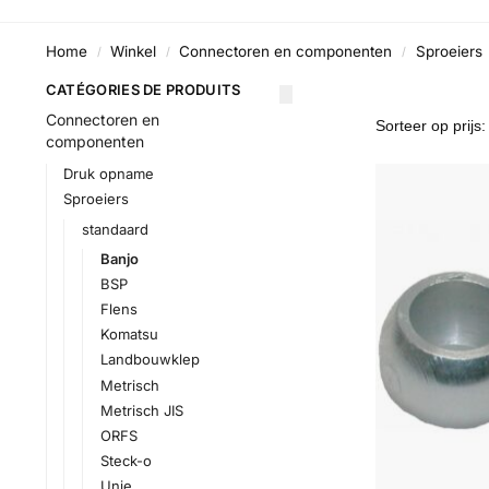
Home
Winkel
Connectoren en componenten
Sproeiers
/
/
/
CATÉGORIES DE PRODUITS
Connectoren en
componenten
Druk opname
Sproeiers
standaard
Banjo
BSP
Flens
Komatsu
Landbouwklep
Metrisch
Metrisch JIS
ORFS
Steck-o
Unie