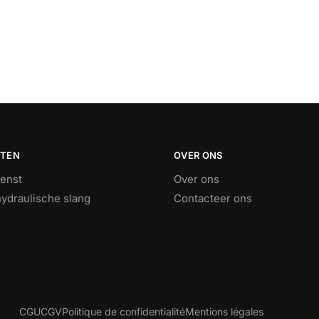
STEN
OVER ONS
ienst
Over ons
ydraulische slang
Contacteer ons
CGU
CGV
Politique de confidentialité
Mentions légales