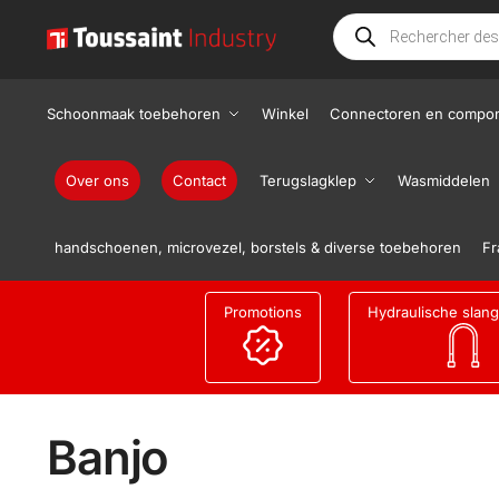
Schoonmaak toebehoren
Winkel
Connectoren en compo
Over ons
Contact
Terugslagklep
Wasmiddelen
handschoenen, microvezel, borstels & diverse toebehoren
Fr
Promotions
Hydraulische slan
Banjo