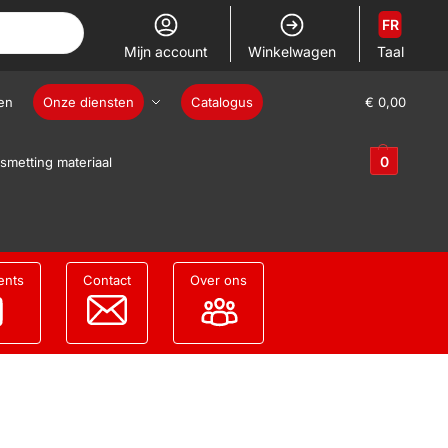
FR
Mijn account
Winkelwagen
Taal
en
Onze diensten
Catalogus
€
0,00
0
smetting materiaal
ents
Contact
Over ons