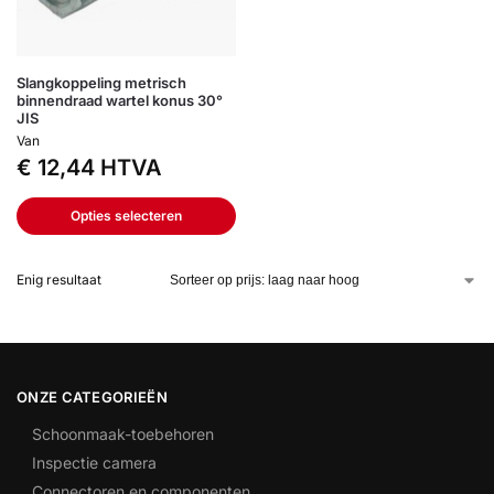
Slangkoppeling metrisch
binnendraad wartel konus 30°
JIS
Van
€
12,44
HTVA
Opties selecteren
Enig resultaat
ONZE CATEGORIEËN
Schoonmaak-toebehoren
Inspectie camera
Connectoren en componenten