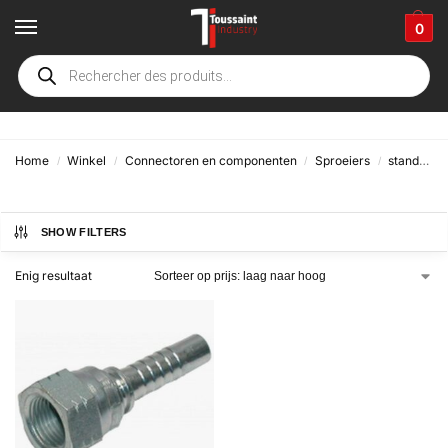
0
Metrisch JIS
Home
Winkel
Connectoren en componenten
Sproeiers
standaard
/
/
/
/
SHOW FILTERS
Enig resultaat