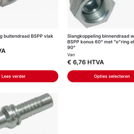
g buitendraad BSPP vlak
Slangkoppeling binnendraad w
BSPP konus 60° met ”o”ring e
90°
VA
Van
€
6,76
HTVA
Lees verder
Opties selecteren