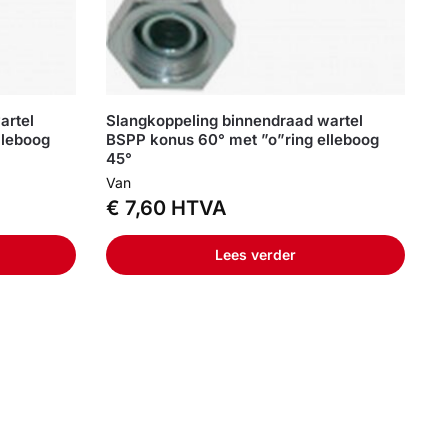
artel
Slangkoppeling binnendraad wartel
lleboog
BSPP konus 60° met ”o”ring elleboog
45°
Van
€
7,60
HTVA
Lees verder