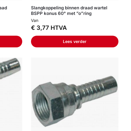
raad
Slangkoppeling binnen draad wartel
BSPP konus 60° met ”o”ring
Van
€
3,77
HTVA
Lees verder