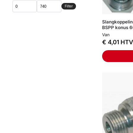
Filter
Slangkoppelin
BSPP konus 60
Van
€
4,01
HTV