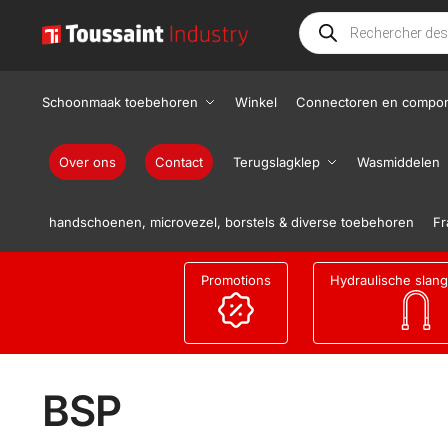
Schoonmaak toebehoren
Winkel
Connectoren en compo
Over ons
Contact
Terugslagklep
Wasmiddelen
handschoenen, microvezel, borstels & diverse toebehoren
Fr
Promotions
Hydraulische slan
BSP