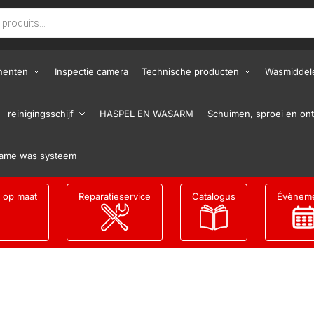
nenten
Inspectie camera
Technische producten
Wasmiddel
reinigingsschijf
HASPEL EN WASARM
Schuimen, sproei en ont
ame was systeem
g op maat
Reparatieservice
Catalogus
Évènem