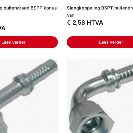
g buitendraad BSPP konus
Slangkoppeling BSPT buitend
Van
€
2,58
HTVA
VA
Lees verder
Lees verder