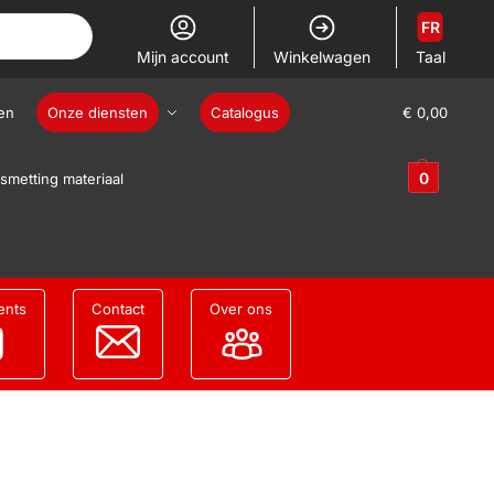
FR
Mijn account
Winkelwagen
Taal
en
Onze diensten
Catalogus
€
0,00
0
smetting materiaal
ents
Contact
Over ons