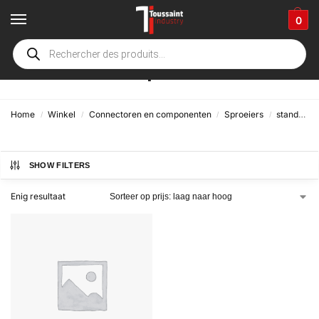
0
Landbouwklep
Home
Winkel
Connectoren en componenten
Sproeiers
standaard
/
/
/
/
SHOW FILTERS
Enig resultaat