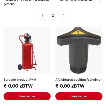
getoond
1
2
Sproeier product R+M
Afdichtprop spuitbus/schuimer
€
0,00
zBTW
€
0,00
zBTW
Lees verder
Lees verder