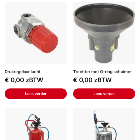
Drukregelaar lucht
Trechter met O-ring schuimer
€
0,00
zBTW
€
0,00
zBTW
Lees verder
Lees verder