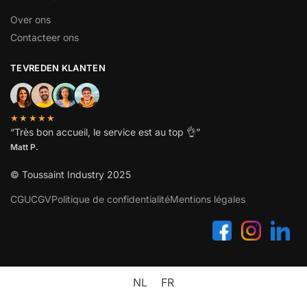
Over ons
Contacteer ons
TEVREDEN KLANTEN
★★★★★
“
Très bon accueil, le service est au top
👌”
Matt P.
© Toussaint Industry 2025
CGU
CGV
Politique de confidentialité
Mentions légales
NL
FR