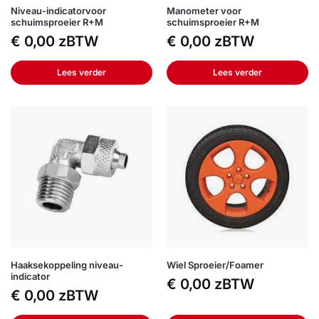
Niveau-indicatorvoor
Manometer voor
schuimsproeier R+M
schuimsproeier R+M
€
0,00
zBTW
€
0,00
zBTW
Lees verder
Lees verder
Haaksekoppeling niveau-
Wiel Sproeier/Foamer
indicator
€
0,00
zBTW
€
0,00
zBTW