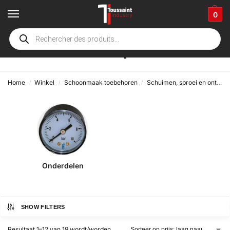
0
Pneumatische sproeier
Home
Winkel
Schoonmaak toebehoren
Schuimen, sproei en ontsmetting materiaal
/
/
/
Onderdelen
SHOW FILTERS
Resultaat 1–12 van 19 wordt/worden