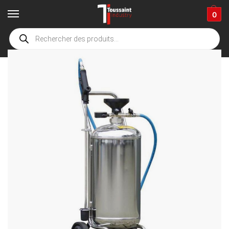
0
Home
Winkel
Schoonmaak toebehoren
Schuimen, sproei en ontsmetting materiaal
/
/
/