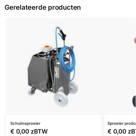
Gerelateerde producten
Schuimsproeier
Sproeier prod
€
0,00
zBTW
€
0,00
z