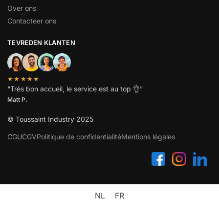
Over ons
Contacteer ons
TEVREDEN KLANTEN
★★★★★
“
Très bon accueil, le service est au top
👌”
Matt P.
© Toussaint Industry 2025
CGU
CGV
Politique de confidentialité
Mentions légales
NL
FR