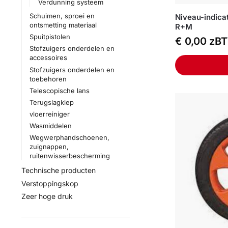
Verdunning systeem
Schuimen, sproei en
Niveau-indica
ontsmetting materiaal
R+M
Spuitpistolen
€
0,00
zB
Stofzuigers onderdelen en
accessoires
Stofzuigers onderdelen en
toebehoren
Telescopische lans
Terugslagklep
vloerreiniger
Wasmiddelen
Wegwerphandschoenen,
zuignappen,
ruitenwisserbescherming
Technische producten
Verstoppingskop
Zeer hoge druk