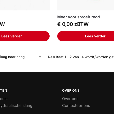
Moer voor sproeir rood
TW
€
0,00
zBTW
Lees verder
Lees verder
Resultaat 1–12 van 14 wordt/worden g
STEN
OVER ONS
ienst
Over ons
ydraulische slang
Contacteer ons