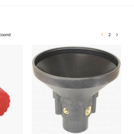
etoond
1
2