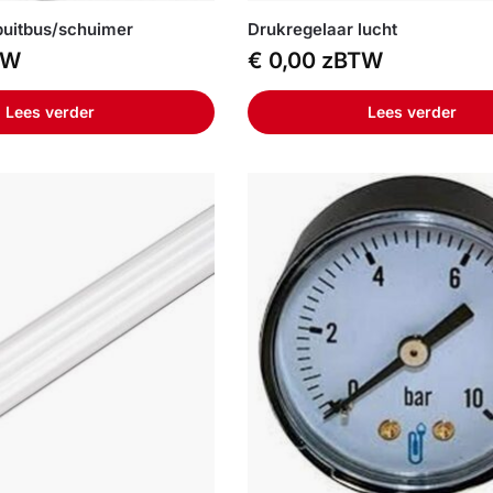
puitbus/schuimer
Drukregelaar lucht
TW
€
0,00
zBTW
Lees verder
Lees verder