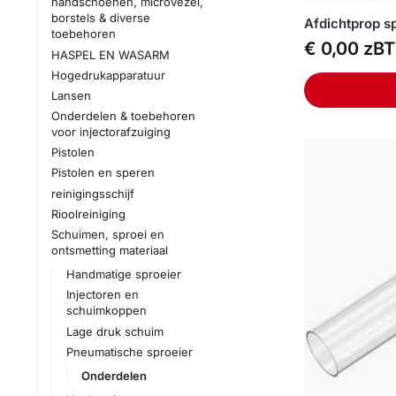
handschoenen, microvezel,
borstels & diverse
Afdichtprop s
toebehoren
€
0,00
zB
HASPEL EN WASARM
Hogedrukapparatuur
Lansen
Onderdelen & toebehoren
voor injectorafzuiging
Pistolen
Pistolen en speren
reinigingsschijf
Rioolreiniging
Schuimen, sproei en
ontsmetting materiaal
Handmatige sproeier
Injectoren en
schuimkoppen
Lage druk schuim
Pneumatische sproeier
Onderdelen