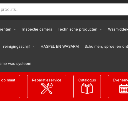
nenten
Inspectie camera
Technische producten
Wasmiddel
reinigingsschijf
HASPEL EN WASARM
Schuimen, sproei en ont
ame was systeem
g op maat
Reparatieservice
Catalogus
Évènem