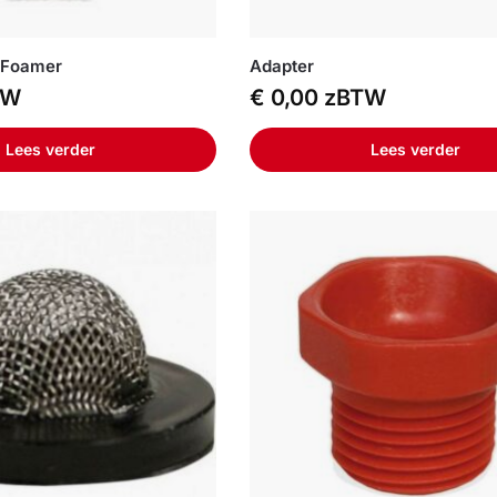
r/Foamer
Adapter
TW
€
0,00
zBTW
Lees verder
Lees verder