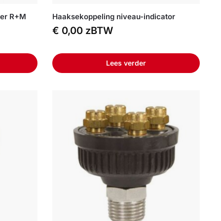
ier R+M
Haaksekoppeling niveau-indicator
€
0,00
zBTW
Lees verder