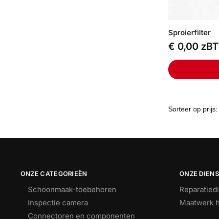
Sproierfilter
€
0,00
zB
ONZE CATEGORIEËN
ONZE DIEN
Schoonmaak-toebehoren
Reparatied
Inspectie camera
Maatwerk h
Connectoren en componenten