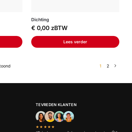
Dichting
€
0,00
zBTW
Lees verder
etoond
1
2
TEVREDEN KLANTEN
★★★★★