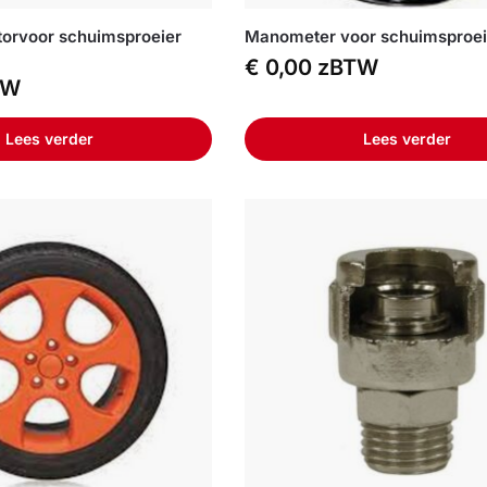
torvoor schuimsproeier
Manometer voor schuimsproe
€
0,00
zBTW
TW
Lees verder
Lees verder