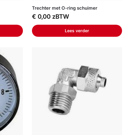
Trechter met O-ring schuimer
€
0,00
zBTW
Lees verder