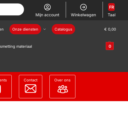
FR
Mijn account
Winkelwagen
Taal
en
Onze diensten
Catalogus
€
0,00
0
smetting materiaal
ents
Contact
Over ons