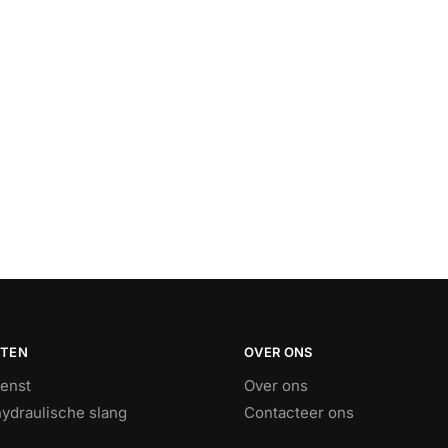
STEN
OVER ONS
ienst
Over ons
ydraulische slang
Contacteer ons