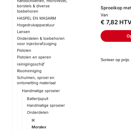
handschoenen, microvezel,
borstels & diverse
Sproeikop me
toebehoren
Van
HASPEL EN WASARM
€
7,82
HT
Hogedrukapparatuur
Lansen
Op
Onderdelen & toebehoren
voor injectorafzuiging
Pistolen
Pistolen en speren
reinigingsschijf
Rioolreiniging
Schuimen, sproei en
ontsmetting materiaal
Handmatige sproeier
Batterijspuit
Handmatige sproeier
Onderdelen
IK
Moralex