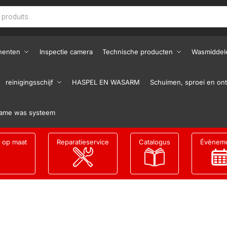
nenten
Inspectie camera
Technische producten
Wasmiddel
reinigingsschijf
HASPEL EN WASARM
Schuimen, sproei en ont
ame was systeem
g op maat
Reparatieservice
Catalogus
Évènem