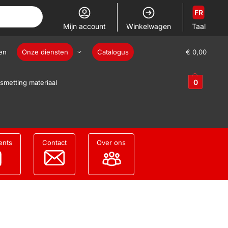
FR
Mijn account
Winkelwagen
Taal
en
Onze diensten
Catalogus
€
0,00
0
smetting materiaal
ents
Contact
Over ons