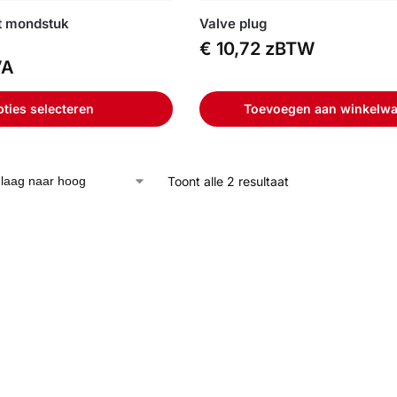
t mondstuk
Valve plug
€
10,72
zBTW
VA
ties selecteren
Toevoegen aan winkelw
Toont alle 2 resultaat