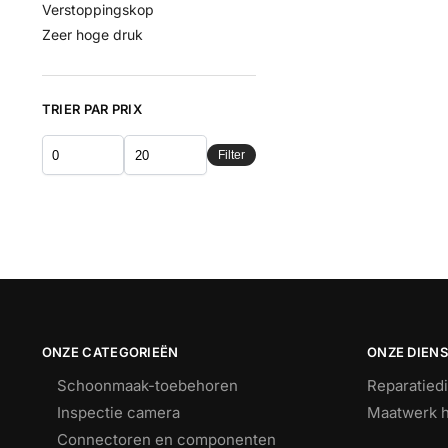
Verstoppingskop
Zeer hoge druk
TRIER PAR PRIX
Filter
ONZE CATEGORIEËN
ONZE DIEN
Schoonmaak-toebehoren
Reparatied
Inspectie camera
Maatwerk h
Connectoren en componenten