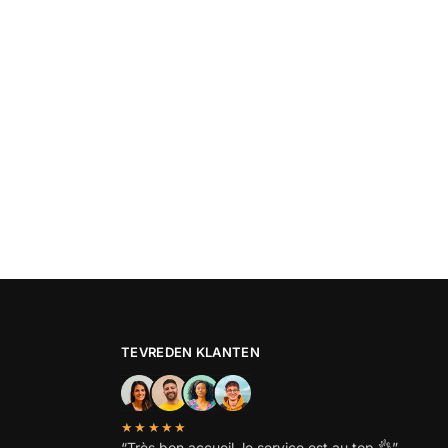
TEVREDEN KLANTEN
★★★★★
“
Très bon accueil, le service est au top
👌”