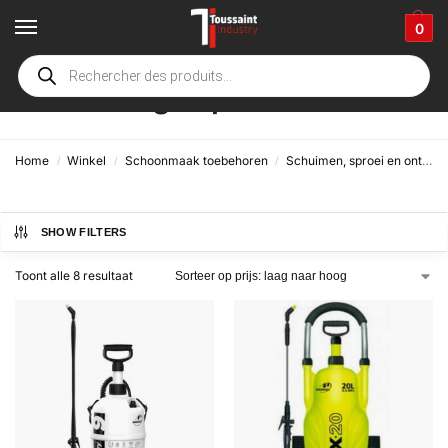
0
Handmatige sproeier
Home
Winkel
Schoonmaak toebehoren
Schuimen, sproei en ontsmetting materiaal
/
/
/
SHOW FILTERS
Toont alle 8 resultaat