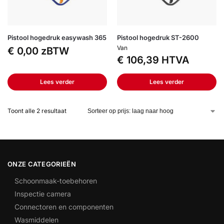
Pistool hogedruk easywash 365
Pistool hogedruk ST-2600
Van
€
0,00
zBTW
€
106,39
HTVA
Lees verder
Lees verder
Toont alle 2 resultaat
ONZE CATEGORIEËN
Schoonmaak-toebehoren
Inspectie camera
Connectoren en componenten
Wasmiddelen