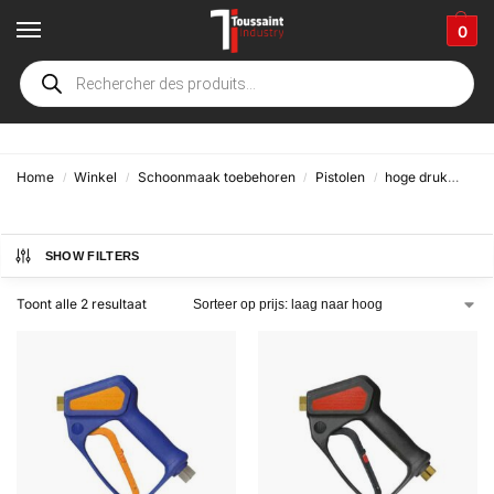
0
ST2600
Home
Winkel
Schoonmaak toebehoren
Pistolen
hoge druk
Sta
/
/
/
/
SHOW FILTERS
Toont alle 2 resultaat