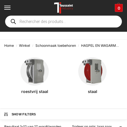
0
automatisch
Home
Winkel
Schoonmaak toebehoren
HASPEL EN WASARM
Has
/
/
/
roestvrij staal
staal
SHOW FILTERS
Resultaat 1–12 van 17 wordt/worden