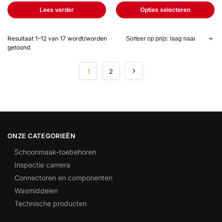
Lees verder
Opties selecteren
Resultaat 1–12 van 17 wordt/worden
getoond
1
2
ONZE CATEGORIEËN
Schoonmaak-toebehoren
Inspectie camera
Connectoren en componenten
Wasmiddelen
Technische producten