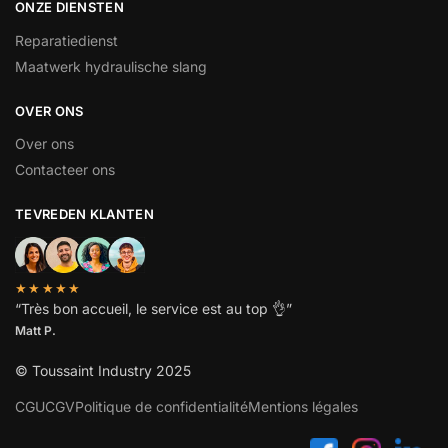
ONZE DIENSTEN
Reparatiedienst
Maatwerk hydraulische slang
OVER ONS
Over ons
Contacteer ons
TEVREDEN KLANTEN
★★★★★
“
Très bon accueil, le service est au top
👌”
Matt P.
© Toussaint Industry 2025
CGU
CGV
Politique de confidentialité
Mentions légales