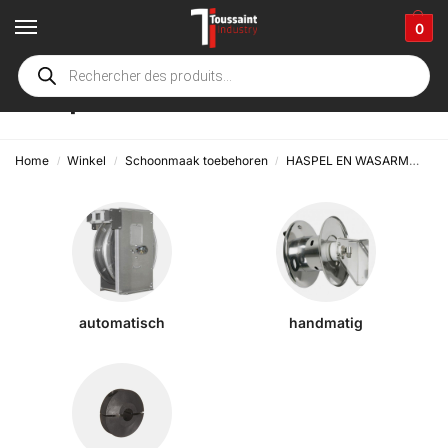
0
Haspel
Home
Winkel
Schoonmaak toebehoren
HASPEL EN WASARM
Has
/
/
/
automatisch
handmatig