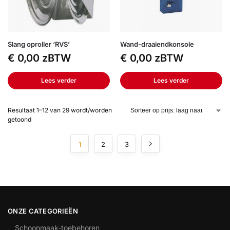
Slang oproller ‘RVS’
Wand-draaiendkonsole
€
0,00
zBTW
€
0,00
zBTW
Lees verder
Lees verder
Resultaat 1–12 van 29 wordt/worden
getoond
1
2
3
ONZE CATEGORIEËN
Schoonmaak-toebehoren