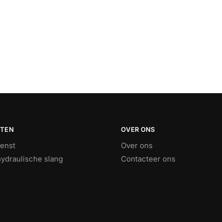
STEN
OVER ONS
ienst
Over ons
ydraulische slang
Contacteer ons