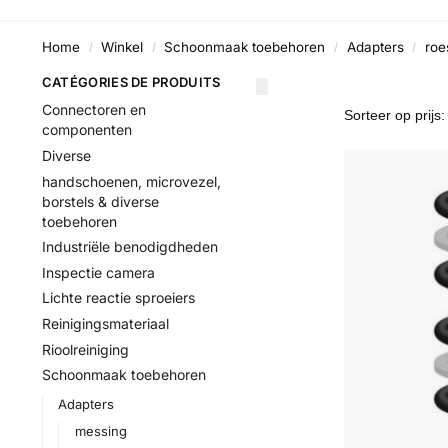
Home
Winkel
Schoonmaak toebehoren
Adapters
roes
/
/
/
/
CATÉGORIES DE PRODUITS
Connectoren en
componenten
Diverse
handschoenen, microvezel,
borstels & diverse
toebehoren
Industriële benodigdheden
Inspectie camera
Lichte reactie sproeiers
Reinigingsmateriaal
Rioolreiniging
Schoonmaak toebehoren
Adapters
messing