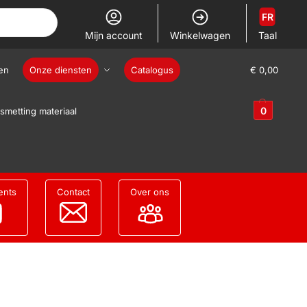
FR
Mijn account
Winkelwagen
Taal
en
Onze diensten
Catalogus
€
0,00
0
smetting materiaal
ents
Contact
Over ons