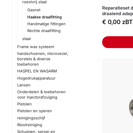
roestvrij staal
Reparatieset 
Gasnet
draaiend ada
Haakse draaifitting
€
0,00
zB
Handmatige fittingen
Rechte draaifitting
staal
Frame was systeem
handschoenen, microvezel,
borstels & diverse
toebehoren
HASPEL EN WASARM
Hogedrukapparatuur
Lansen
Onderdelen & toebehoren
voor injectorafzuiging
Pistolen
Pistolen en speren
reinigingsschijf
Rioolreiniging
Schuimen, sproei en