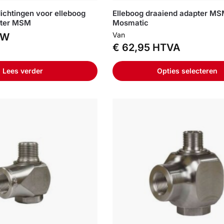
dichtingen voor elleboog
Elleboog draaiend adapter MS
pter MSM
Mosmatic
Van
TW
€
62,95
HTVA
Lees verder
Opties selecteren