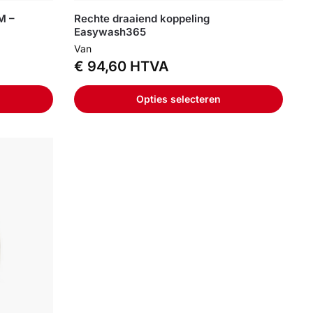
M –
Rechte draaiend koppeling
Easywash365
Van
€
94,60
HTVA
Opties selecteren