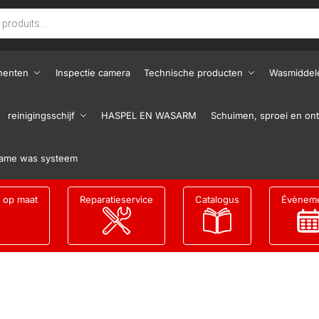
nenten
Inspectie camera
Technische producten
Wasmiddel
reinigingsschijf
HASPEL EN WASARM
Schuimen, sproei en ont
ame was systeem
g op maat
Reparatieservice
Catalogus
Évènem