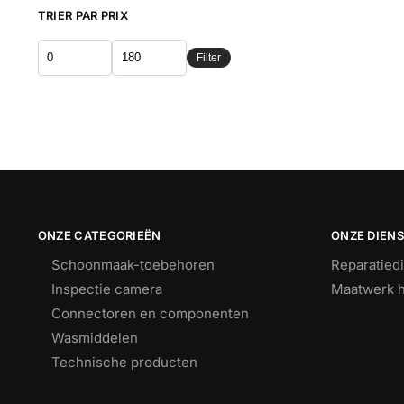
TRIER PAR PRIX
Filter
ONZE CATEGORIEËN
ONZE DIEN
Schoonmaak-toebehoren
Reparatied
Inspectie camera
Maatwerk h
Connectoren en componenten
Wasmiddelen
Technische producten