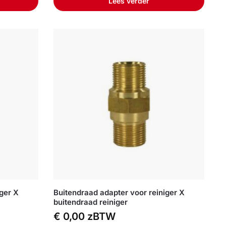
Lees verder
iger X
Buitendraad adapter voor reiniger X
buitendraad reiniger
€
0,00
zBTW