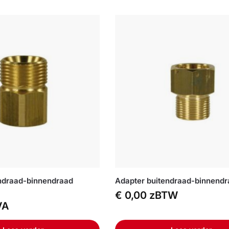
ndraad-binnendraad
Adapter buitendraad-binnend
€
0,00
zBTW
VA