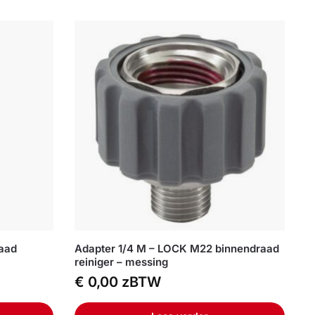
raad
Adapter 1/4 M – LOCK M22 binnendraad
reiniger – messing
€
0,00
zBTW