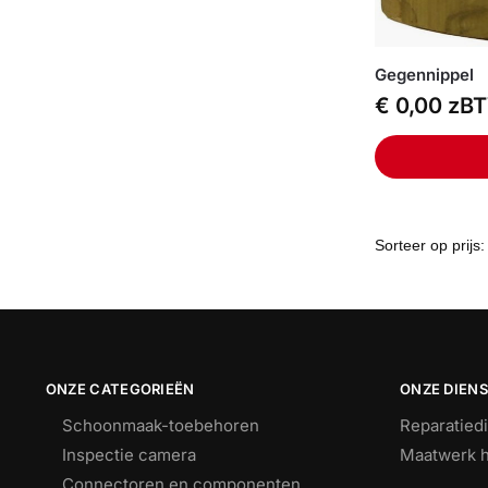
Gegennippel
€
0,00
zB
ONZE CATEGORIEËN
ONZE DIEN
Schoonmaak-toebehoren
Reparatied
Inspectie camera
Maatwerk h
Connectoren en componenten