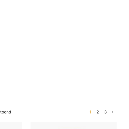
etoond
1
2
3