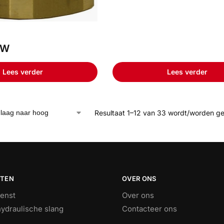
TW
Lees verder
Lees verder
Resultaat 1–12 van 33 wordt/worden g
STEN
OVER ONS
ienst
Over ons
ydraulische slang
Contacteer ons