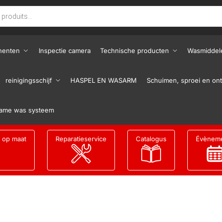
nenten
Inspectie camera
Technische producten
Wasmiddel
reinigingsschijf
HASPEL EN WASARM
Schuimen, sproei en ont
ame was systeem
g op maat
Reparatieservice
Catalogus
Évènem