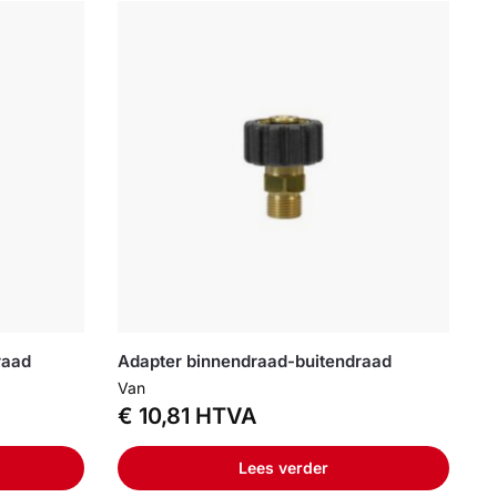
raad
Adapter binnendraad-buitendraad
Van
€
10,81
HTVA
Lees verder