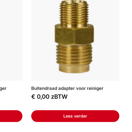
iger
Buitendraad adapter voor reiniger
€
0,00
zBTW
Lees verder