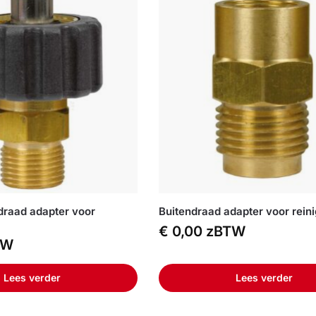
draad adapter voor
Buitendraad adapter voor rein
€
0,00
zBTW
TW
Lees verder
Lees verder