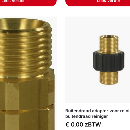
Lees verder
Lees verder
Buitendraad adapter voor rein
buitendraad reiniger
€
0,00
zBTW