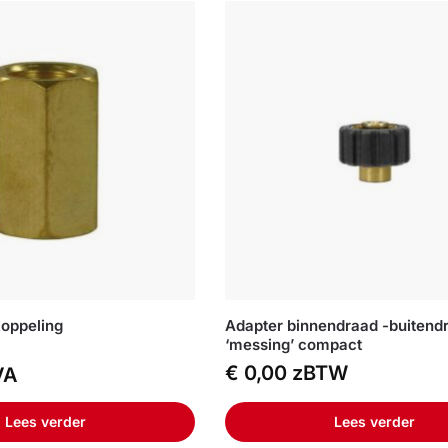
oppeling
Adapter binnendraad -buitend
‘messing’ compact
€
0,00
zBTW
VA
Lees verder
Lees verder