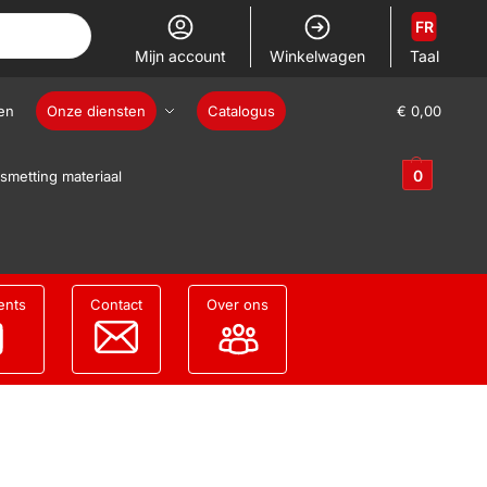
FR
Mijn account
Winkelwagen
Taal
en
Onze diensten
Catalogus
€
0,00
0
smetting materiaal
ents
Contact
Over ons