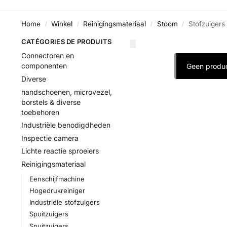
Home
Winkel
Reinigingsmateriaal
Stoom
Stofzuigers
/
/
/
/
CATÉGORIES DE PRODUITS
Connectoren en
componenten
Geen produc
Diverse
handschoenen, microvezel,
borstels & diverse
toebehoren
Industriële benodigdheden
Inspectie camera
Lichte reactie sproeiers
Reinigingsmateriaal
Eenschijfmachine
Hogedrukreiniger
Industriële stofzuigers
Spuitzuigers
Spuitzuigers