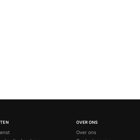
STEN
OVER ONS
ienst
Over ons