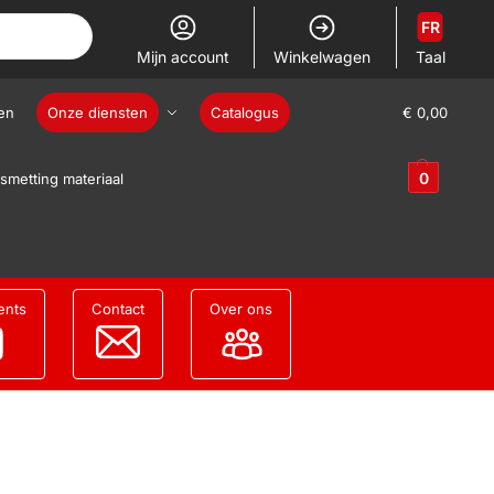
FR
Mijn account
Winkelwagen
Taal
en
Onze diensten
Catalogus
€
0,00
0
smetting materiaal
ents
Contact
Over ons