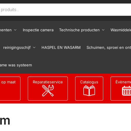
nenten
Inspectie camera
Technische producten
Wasmiddel
reinigingsschijf
HASPEL EN WASARM
Schuimen, sproei en ont
ame was systeem
g op maat
Reparatieservice
Catalogus
Évènem
om