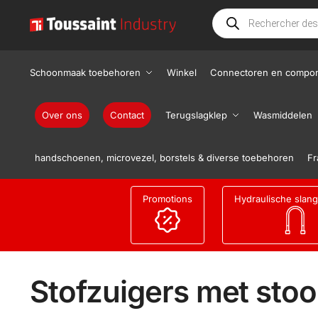
Schoonmaak toebehoren
Winkel
Connectoren en compo
Over ons
Contact
Terugslagklep
Wasmiddelen
handschoenen, microvezel, borstels & diverse toebehoren
Fr
Promotions
Hydraulische slan
Stofzuigers met sto