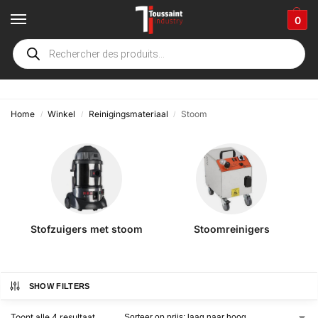
0
Stoom
Home
Winkel
Reinigingsmateriaal
Stoom
/
/
/
Stofzuigers met stoom
Stoomreinigers
SHOW FILTERS
Toont alle 4 resultaat