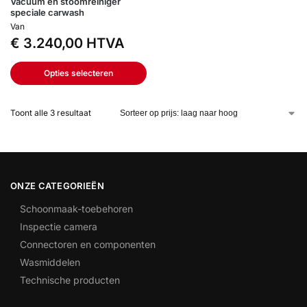
Vacuüm en stoomreiniger
speciale carwash
Van
€
3.240,00
HTVA
Opties selecteren
Toont alle 3 resultaat
ONZE CATEGORIEËN
Schoonmaak-toebehoren
Inspectie camera
Connectoren en componenten
Wasmiddelen
Technische producten