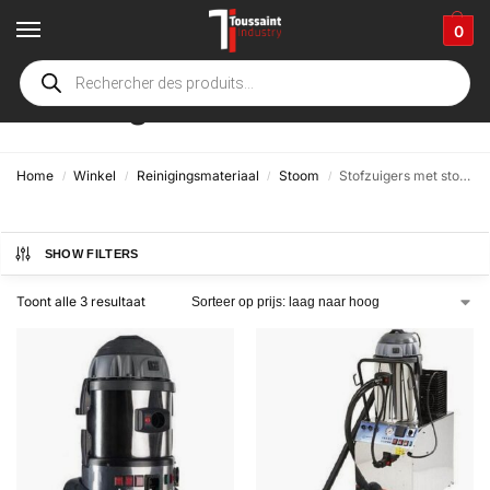
0
Stofzuigers met stoom
Home
Winkel
Reinigingsmateriaal
Stoom
Stofzuigers met stoom
/
/
/
/
SHOW FILTERS
Toont alle 3 resultaat