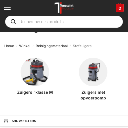
0
Stofzuigers
Home
Winkel
Reinigingsmateriaal
Stofzuigers
/
/
/
Zuigers "klasse M
Zuigers met
opvoerpomp
SHOW FILTERS