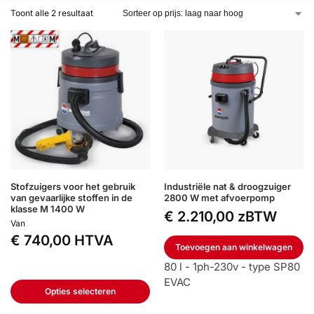
Toont alle 2 resultaat
Stofzuigers voor het gebruik
Industriële nat & droogzuiger
van gevaarlijke stoffen in de
2800 W met afvoerpomp
klasse M 1400 W
€
2.210,00
zBTW
Van
€
740,00
HTVA
Toevoegen aan winkelwagen
80 l - 1ph-230v - type SP80
EVAC
Opties selecteren