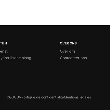
STEN
OVER ONS
ienst
Over ons
ydraulische slang
Contacteer ons
CGU
CGV
Politique de confidentialité
Mentions légales