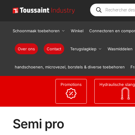
Schoonmaak toebehoren
Winkel
Connectoren en compo
Over ons
Contact
Terugslagklep
Wasmiddelen
handschoenen, microvezel, borstels & diverse toebehoren
Fr
Promotions
Hydraulische slan
Semi pro