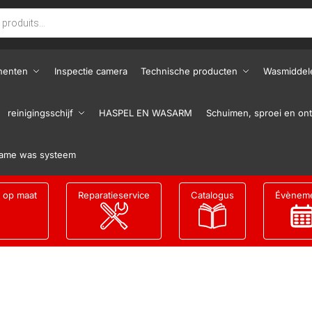
nenten
Inspectie camera
Technische producten
Wasmiddel
reinigingsschijf
HASPEL EN WASARM
Schuimen, sproei en ont
ame was systeem
g op maat
Reparatieservice
Catalogus
Évènem