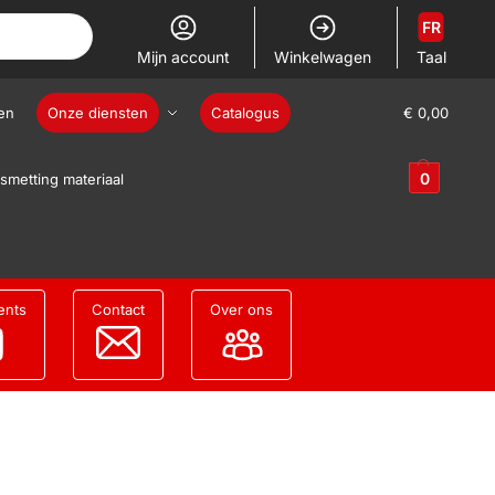
FR
Mijn account
Winkelwagen
Taal
en
Onze diensten
Catalogus
€
0,00
0
smetting materiaal
ents
Contact
Over ons