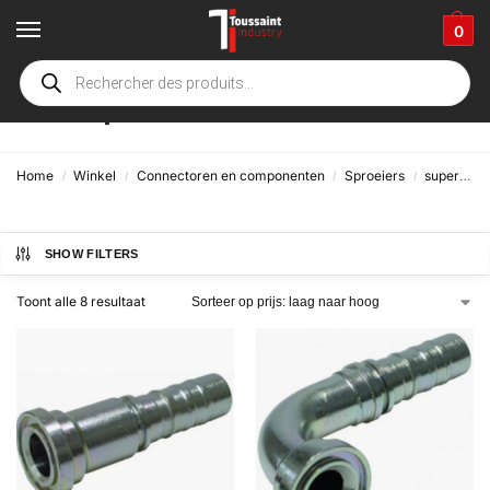
0
Caterpillar
Home
Winkel
Connectoren en componenten
Sproeiers
superspiraal
/
/
/
/
SHOW FILTERS
Toont alle 8 resultaat