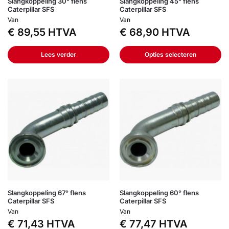
Slangkoppeling 30° flens
Slangkoppeling 45° flens
Caterpillar SFS
Caterpillar SFS
Van
Van
€
89,55
HTVA
€
68,90
HTVA
Lees verder
Opties selecteren
Slangkoppeling 67° flens
Slangkoppeling 60° flens
Caterpillar SFS
Caterpillar SFS
Van
Van
€
71,43
HTVA
€
77,47
HTVA