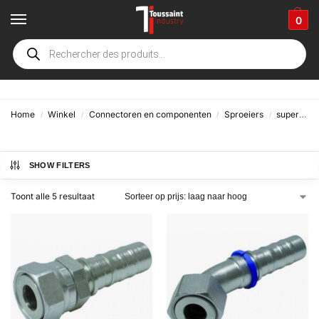
0
ORFS
Home
Winkel
Connectoren en componenten
Sproeiers
superspiraal
/
/
/
/
SHOW FILTERS
Toont alle 5 resultaat