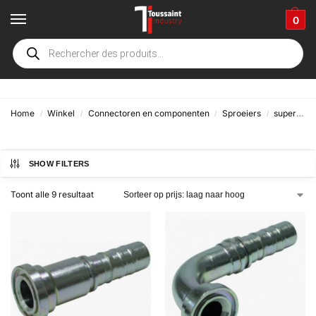
0
6000 PSI
Home
Winkel
Connectoren en componenten
Sproeiers
superspiraal
/
/
/
/
SHOW FILTERS
Toont alle 9 resultaat