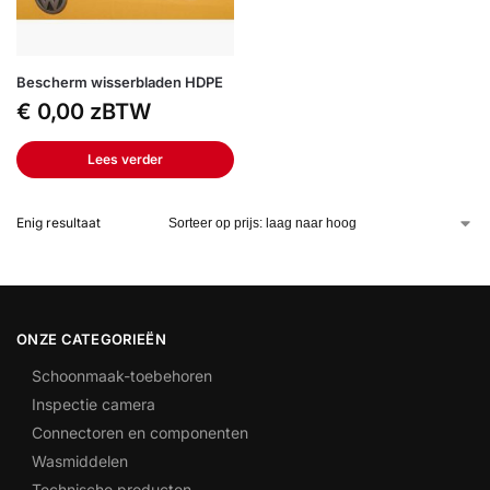
Bescherm wisserbladen HDPE
€
0,00
zBTW
Lees verder
Enig resultaat
ONZE CATEGORIEËN
Schoonmaak-toebehoren
Inspectie camera
Connectoren en componenten
Wasmiddelen
Technische producten