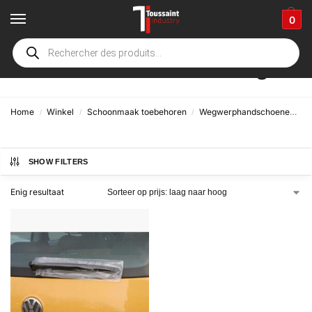
0
Ruitenwisserbescherming
Home
Winkel
Schoonmaak toebehoren
Wegwerphandschoenen, zuignappen, ruitenwisserbescherming
/
/
/
SHOW FILTERS
Enig resultaat