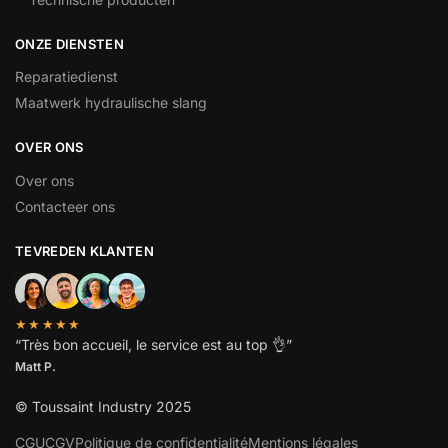
ONZE DIENSTEN
Reparatiedienst
Maatwerk hydraulische slang
OVER ONS
Over ons
Contacteer ons
TEVREDEN KLANTEN
★★★★★
“
Très bon accueil, le service est au top
👌”
Matt P.
© Toussaint Industry 2025
CGU
CGV
Politique de confidentialité
Mentions légales