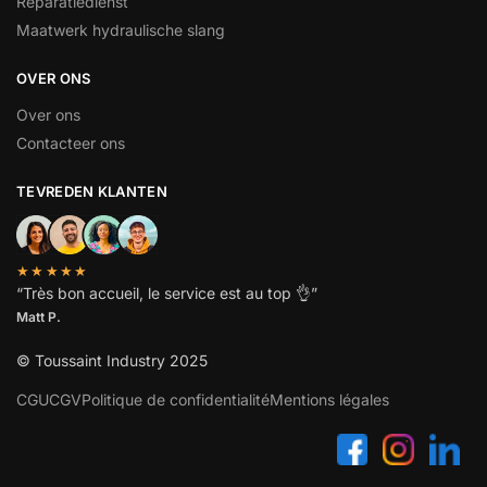
Reparatiedienst
Maatwerk hydraulische slang
OVER ONS
Over ons
Contacteer ons
TEVREDEN KLANTEN
★★★★★
“
Très bon accueil, le service est au top
👌”
Matt P.
© Toussaint Industry 2025
CGU
CGV
Politique de confidentialité
Mentions légales