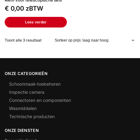
Riem voor telescopische lans
€
0,00
zBTW
Lees verder
Toont alle 3 resultaat
ONZE CATEGORIEËN
Schoonmaak-toebehoren
Inspectie camera
Connectoren en componenten
Wasmiddelen
Technische producten
ONZE DIENSTEN