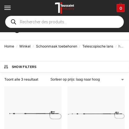
0
hogedruklans
Home
Winkel
Schoonmaak toebehoren
Telescopische lans
hogedruklans
/
/
/
/
SHOW FILTERS
Toont alle 3 resultaat