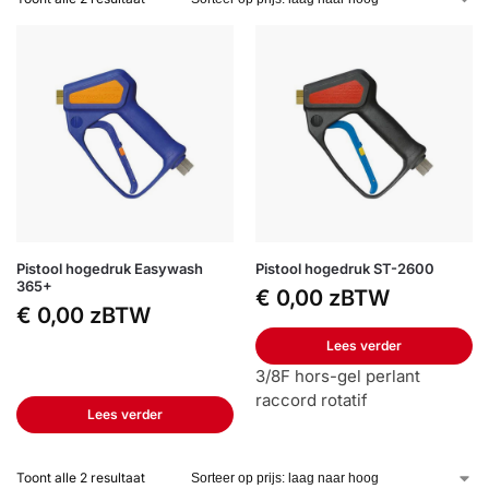
Pistool hogedruk Easywash
Pistool hogedruk ST-2600
365+
€
0,00
zBTW
€
0,00
zBTW
Lees verder
3/8F hors-gel perlant
raccord rotatif
Lees verder
Toont alle 2 resultaat