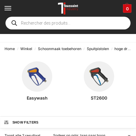
0
huilende vorst
Home
Winkel
Schoonmaak toebehoren
Spuitpistolen
hoge druk
/
/
/
/
Easywash
ST2600
SHOW FILTERS
Toont alle 2 resultaat