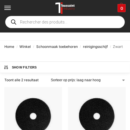
0
Zwart
Home
Winkel
Schoonmaak toebehoren
reinigingsschijf
Zwart
/
/
/
/
SHOW FILTERS
Toont alle 2 resultaat