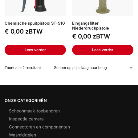
Chemische spuitpistool ST-510
Eingangsfilter
Niederdruckpistole
€
0,00
zBTW
€
0,00
zBTW
Lees verder
Lees verder
Toont alle 2 resultaat
ONZE CATEGORIEËN
Schoonmaak-toebehoren
Inspectie camera
Connectoren en componenten
Wasmiddelen