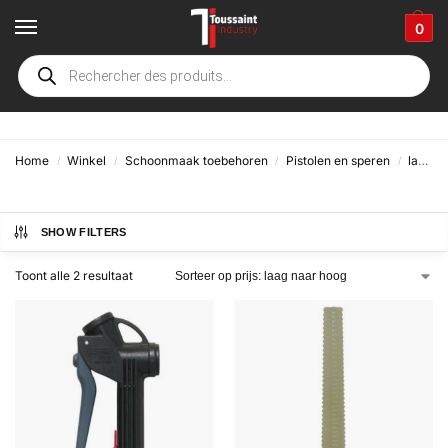
0
Pistolen
Home
Winkel
Schoonmaak toebehoren
Pistolen en speren
lage druk
/
/
/
/
SHOW FILTERS
Toont alle 2 resultaat