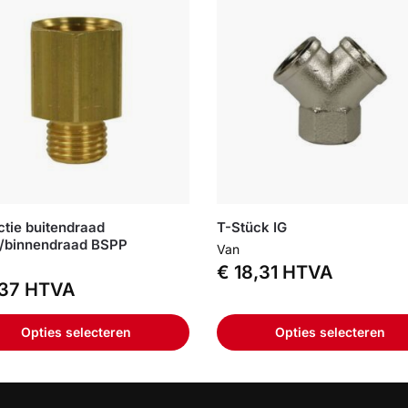
tie buitendraad
T-Stück IG
/binnendraad BSPP
Van
€
18,31
HTVA
37
HTVA
Opties selecteren
Opties selecteren