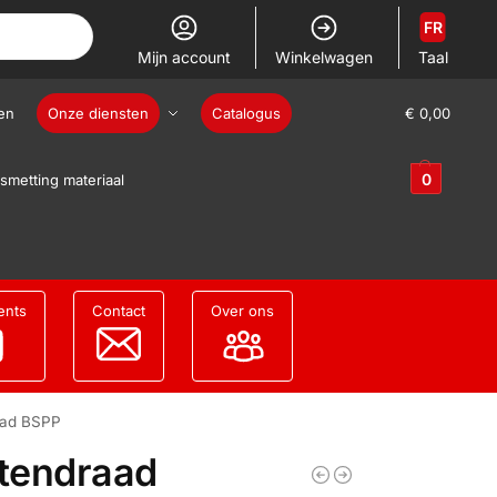
FR
Mijn account
Winkelwagen
Taal
en
Onze diensten
Catalogus
€
0,00
0
smetting materiaal
ents
Contact
Over ons
aad BSPP
itendraad