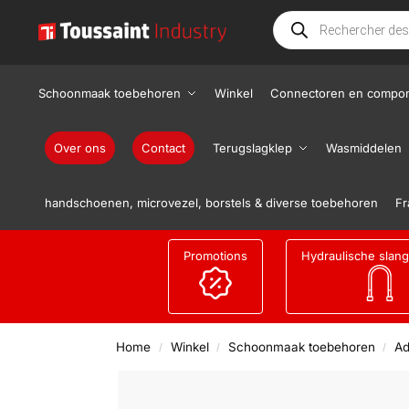
Schoonmaak toebehoren
Winkel
Connectoren en compo
Over ons
Contact
Terugslagklep
Wasmiddelen
handschoenen, microvezel, borstels & diverse toebehoren
Fr
Promotions
Hydraulische slan
Home
Winkel
Schoonmaak toebehoren
Ad
/
/
/