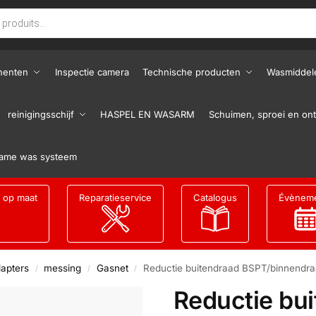
nenten
Inspectie camera
Technische producten
Wasmiddel
reinigingsschijf
HASPEL EN WASARM
Schuimen, sproei en ont
ame was systeem
g op maat
Reparatieservice
Catalogus
Évènem
apters
messing
Gasnet
Reductie buitendraad BSPT/binnendr
/
/
/
Reductie bu