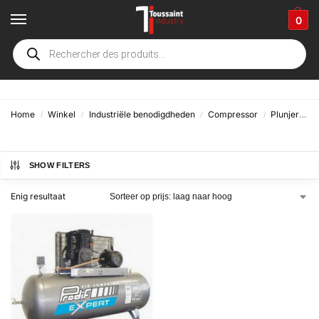
0
300 liter
Home
Winkel
Industriële benodigdheden
Compressor
Plunjer
3
/
/
/
/
SHOW FILTERS
Enig resultaat