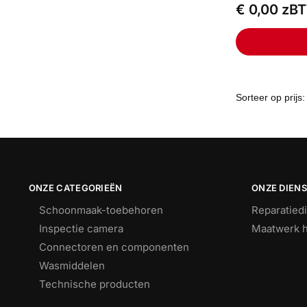
€
0,00
zB
ONZE CATEGORIEËN
ONZE DIEN
Schoonmaak-toebehoren
Reparatied
Inspectie camera
Maatwerk h
Connectoren en componenten
Wasmiddelen
Technische producten