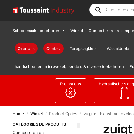
Schoonmaak toebehoren
Winkel
Connectoren en compo
Over ons
Contact
Terugslagklep
Wasmiddelen
handschoenen, microvezel, borstels & diverse toebehoren
Fr
Promotions
Hydraulische slan
Home
Winkel
Product Opties
zuigt en blaast met cycloo
/
/
/
zuigt
CATÉGORIES DE PRODUITS
Connectoren en