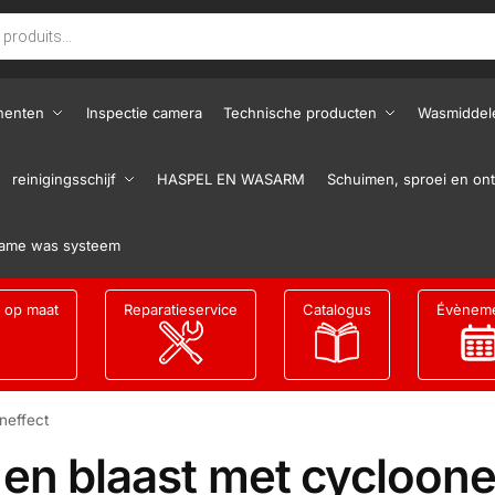
nenten
Inspectie camera
Technische producten
Wasmiddel
reinigingsschijf
HASPEL EN WASARM
Schuimen, sproei en ont
ame was systeem
g op maat
Reparatieservice
Catalogus
Évènem
neffect
 en blaast met cycloone