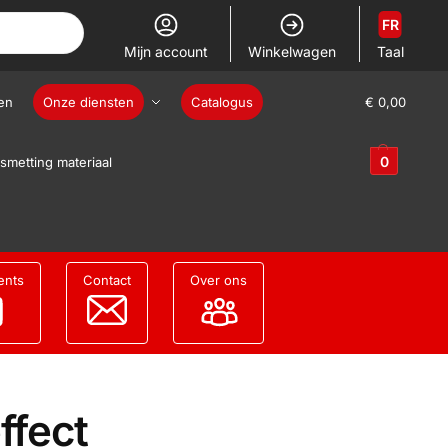
FR
Mijn account
Winkelwagen
Taal
en
Onze diensten
Catalogus
€
0,00
0
smetting materiaal
ents
Contact
Over ons
ffect