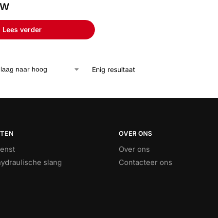
TW
Lees verder
Enig resultaat
STEN
OVER ONS
ienst
Over ons
ydraulische slang
Contacteer ons