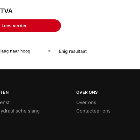
TVA
Lees verder
Enig resultaat
STEN
OVER ONS
ienst
Over ons
ydraulische slang
Contacteer ons