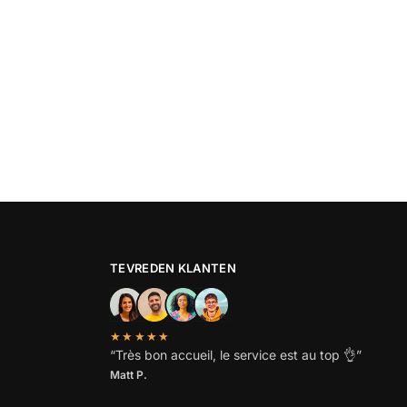
TEVREDEN KLANTEN
★★★★★
“
Très bon accueil, le service est au top
👌”
Matt P.