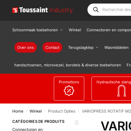
Schoonmaak toebehoren
Winkel
Connectoren en compo
Over ons
Contact
Terugslagklep
Wasmiddelen
handschoenen, microvezel, borstels & diverse toebehoren
Fr
Promotions
Hydraulische slan
Home
Winkel
Product Opties
VARIOPRESS ROTATIF M
/
/
/
VARI
CATÉGORIES DE PRODUITS
Connectoren en