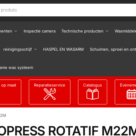
nenten
Inspectie camera
Technische producten
Wasmiddel
reinigingsschijf
HASPEL EN WASARM
Schuimen, sproei en ont
ame was systeem
g op maat
Reparatieservice
Catalogus
Évènem
22M
OPRESS ROTATIF M22