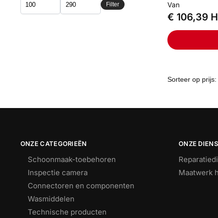
Van
Filter
€
106,39
H
ONZE CATEGORIEËN
ONZE DIEN
Schoonmaak-toebehoren
Reparatied
Inspectie camera
Maatwerk h
Connectoren en componenten
Wasmiddelen
Technische producten