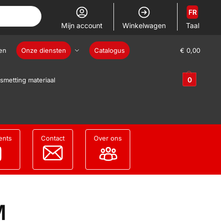
FR
Mijn account
Winkelwagen
Taal
en
Onze diensten
Catalogus
€
0,00
0
smetting materiaal
ents
Contact
Over ons
M