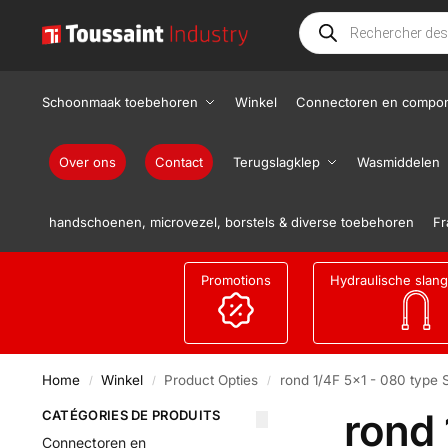
Schoonmaak toebehoren
Winkel
Connectoren en compo
Over ons
Contact
Terugslagklep
Wasmiddelen
handschoenen, microvezel, borstels & diverse toebehoren
Fr
Promotions
Hydraulische slan
Home
Winkel
Product Opties
rond 1/4F 5x1 - 080 type S
/
/
/
rond 
CATÉGORIES DE PRODUITS
Connectoren en