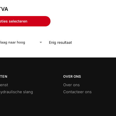
TVA
ties selecteren
Enig resultaat
STEN
OVER ONS
ienst
Over ons
ydraulische slang
Contacteer ons