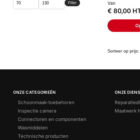
Van
Filter
€
80,00
H
Op
ONZE CATEGORIEËN
ONZE DIEN
Schoonmaak-toebehoren
Reparatied
Inspectie camera
Maatwerk h
Connectoren en componenten
Wasmiddelen
Technische producten