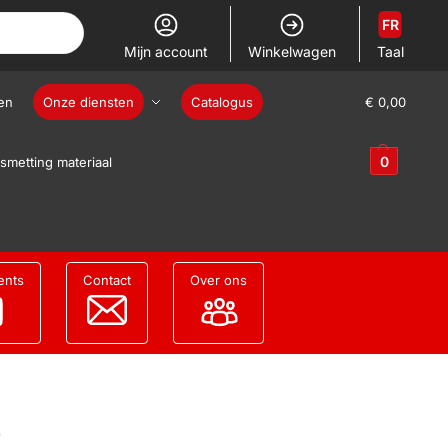
FR
Mijn account
Winkelwagen
Taal
en
Onze diensten
Catalogus
€
0,00
0
smetting materiaal
ents
Contact
Over ons
e