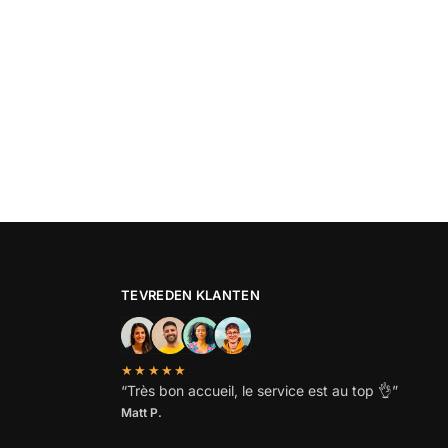
TEVREDEN KLANTEN
★★★★★
“
Très bon accueil, le service est au top
👌”
Matt P.