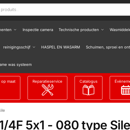
nenten
Inspectie camera
Technische producten
Wasmiddel
reinigingsschijf
HASPEL EN WASARM
Schuimen, sproei en ont
ame was systeem
g op maat
Reparatieservice
Catalogus
Évènem
ile
1/4F 5x1 - 080 type Sil